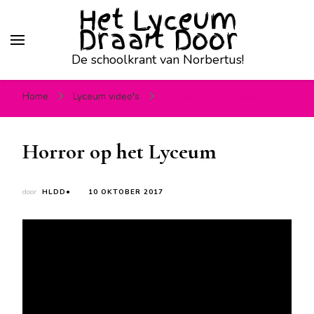
Het Lyceum
Draait Door
De schoolkrant van Norbertus!
Home
Lyceum video's
Horror op het Lyceum
Horror op het Lyceum
door
HLDD●
10 OKTOBER 2017