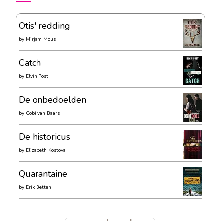
Otis' redding
by
Mirjam Mous
Catch
by
Elvin Post
De onbedoelden
by
Cobi van Baars
De historicus
by
Elizabeth Kostova
Quarantaine
by
Erik Betten