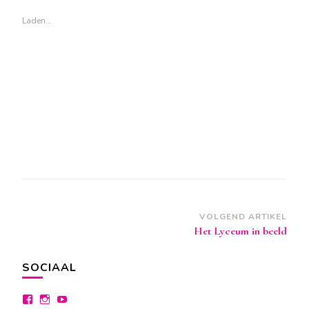
geopend)
geopend)
geopend)
Laden…
Berichtnavigatie
VOLGEND ARTIKEL
Het Lyceum in beeld
SOCIAAL
Bekijk
Bekijk
Bekijk