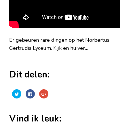
Er gebeuren rare dingen op het Norbertus
Gertrudis Lyceum. Kijk en huiver…
Dit delen:
Klik
Klik
Klik
om
om
om
te
te
op
delen
delen
Google+
met
op
te
Twitter
Facebook
delen
(Wordt
(Wordt
(Wordt
Vind ik leuk:
in
in
in
een
een
een
nieuw
nieuw
nieuw
venster
venster
venster