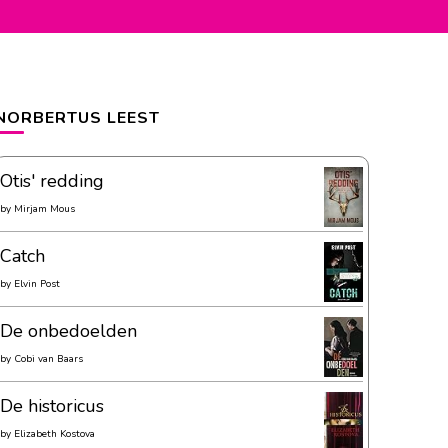
NORBERTUS LEEST
Otis' redding
by
Mirjam Mous
Catch
by
Elvin Post
De onbedoelden
by
Cobi van Baars
De historicus
by
Elizabeth Kostova