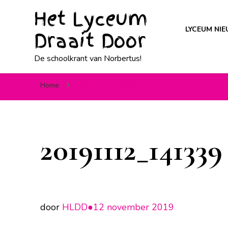
Het Lyceum
LYCEUM NI
Draait Door
De schoolkrant van Norbertus!
Home
20191112_141339
20191112_141339
door
HLDD●
12 november 2019