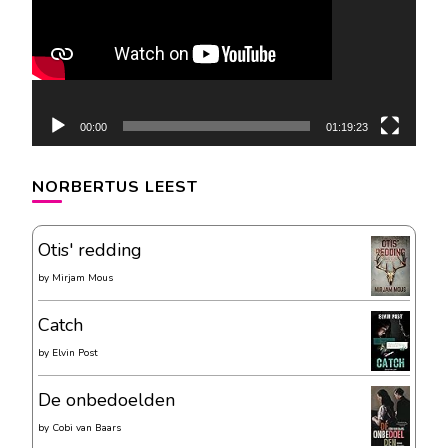
00:00
01:19:23
NORBERTUS LEEST
Otis' redding
by
Mirjam Mous
Catch
by
Elvin Post
De onbedoelden
by
Cobi van Baars