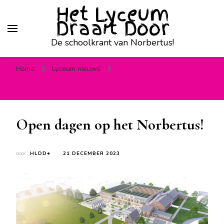
Het Lyceum
Draait Door
De schoolkrant van Norbertus!
Home
Lyceum nieuws
Open dagen op het Norbertus!
Open dagen op het Norbertus!
door
HLDD●
21 DECEMBER 2023