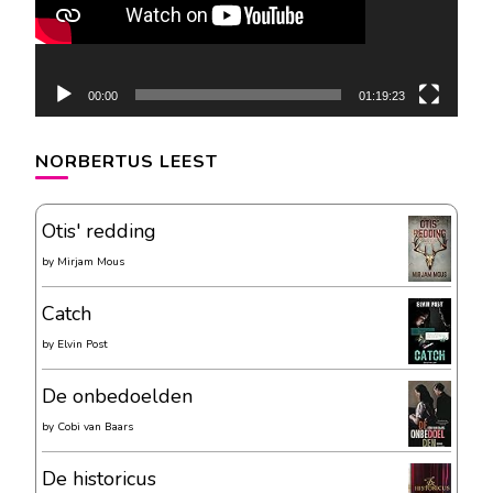
00:00
01:19:23
NORBERTUS LEEST
Otis' redding
by
Mirjam Mous
Catch
by
Elvin Post
De onbedoelden
by
Cobi van Baars
De historicus