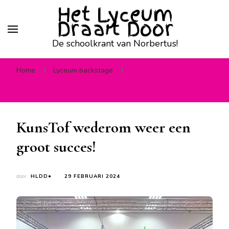
Het Lyceum
Draait Door
De schoolkrant van Norbertus!
Home
Lyceum backstage
KunsTof wederom weer een groot succes!
KunsTof wederom weer een
groot succes!
door
HLDD●
29 FEBRUARI 2024