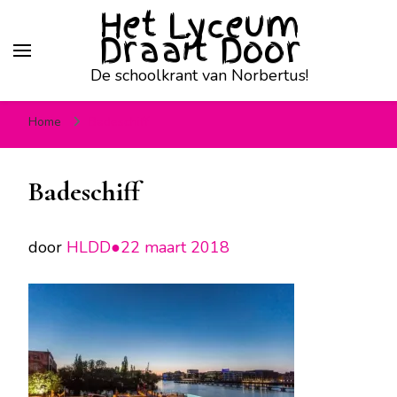
Het Lyceum
Draait Door
De schoolkrant van Norbertus!
Home
Badeschiff
Badeschiff
door
HLDD●
22 maart 2018