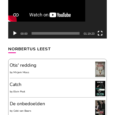
00:00
01:19:23
NORBERTUS LEEST
Otis' redding
by
Mirjam Mous
Catch
by
Elvin Post
De onbedoelden
by
Cobi van Baars