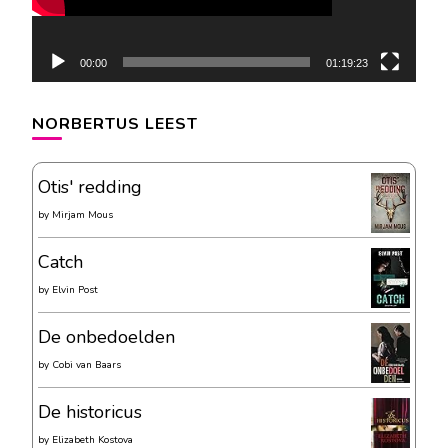
00:00
01:19:23
NORBERTUS LEEST
Otis' redding
by
Mirjam Mous
Catch
by
Elvin Post
De onbedoelden
by
Cobi van Baars
De historicus
by
Elizabeth Kostova