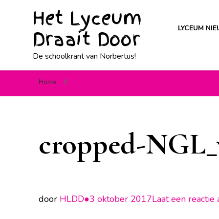
Het Lyceum
LYCEUM NI
Draait Door
De schoolkrant van Norbertus!
Home
cropped-NGL_verloopRP.png
cropped-NGL_
door
HLDD●
3 oktober 2017
Laat een reactie 