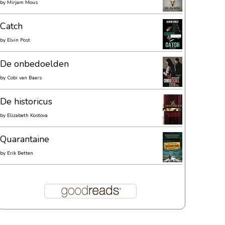
by
Mirjam Mous
Catch
by
Elvin Post
De onbedoelden
by
Cobi van Baars
De historicus
by
Elizabeth Kostova
Quarantaine
by
Erik Betten