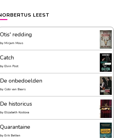
NORBERTUS LEEST
Otis' redding
by
Mirjam Mous
Catch
by
Elvin Post
De onbedoelden
by
Cobi van Baars
De historicus
by
Elizabeth Kostova
Quarantaine
by
Erik Betten