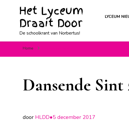
Het Lyceum
LYCEUM NI
Draait Door
De schoolkrant van Norbertus!
Home
Dansende Sint 2
Dansende Sint 
door
HLDD●
5 december 2017