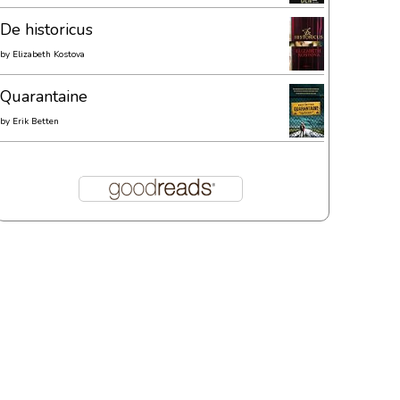
De historicus
by
Elizabeth Kostova
Quarantaine
by
Erik Betten