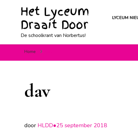
Het Lyceum
LYCEUM NI
Draait Door
De schoolkrant van Norbertus!
Home
dav
dav
door
HLDD●
25 september 2018