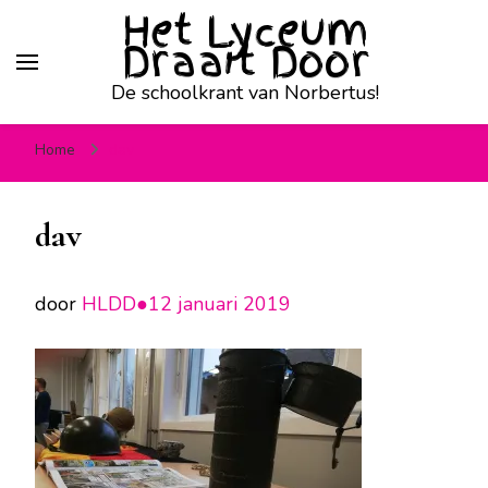
Het Lyceum
Draait Door
De schoolkrant van Norbertus!
Home
dav
dav
door
HLDD●
12 januari 2019