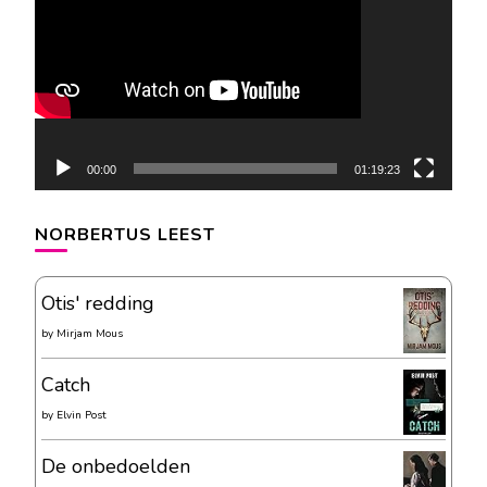
00:00
01:19:23
NORBERTUS LEEST
Otis' redding
by
Mirjam Mous
Catch
by
Elvin Post
De onbedoelden