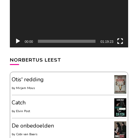
00:00
01:19:23
NORBERTUS LEEST
Otis' redding
by
Mirjam Mous
Catch
by
Elvin Post
De onbedoelden
by
Cobi van Baars