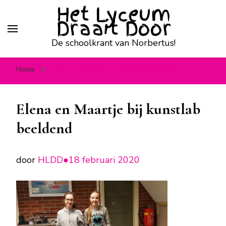
Het Lyceum
Draait Door
De schoolkrant van Norbertus!
Home
Elena en Maartje bij kunstlab beeldend
Elena en Maartje bij kunstlab
beeldend
door
HLDD●
18 februari 2020