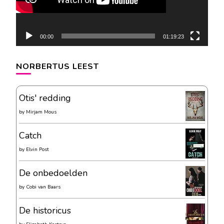
00:00
01:19:23
NORBERTUS LEEST
Otis' redding
by
Mirjam Mous
Catch
by
Elvin Post
De onbedoelden
by
Cobi van Baars
De historicus