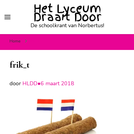
Het Lyceum
Draait Door
De schoolkrant van Norbertus!
Home
frik_t
frik_t
door
HLDD●
6 maart 2018