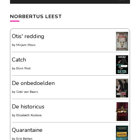
NORBERTUS LEEST
Otis' redding
by
Mirjam Mous
Catch
by
Elvin Post
De onbedoelden
by
Cobi van Baars
De historicus
by
Elizabeth Kostova
Quarantaine
by
Erik Betten