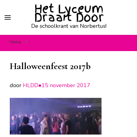
Het Lyceum
Draait Door
De schoolkrant van Norbertus!
Home
Halloweenfeest 2017b
Halloweenfeest 2017b
door
HLDD●
15 november 2017