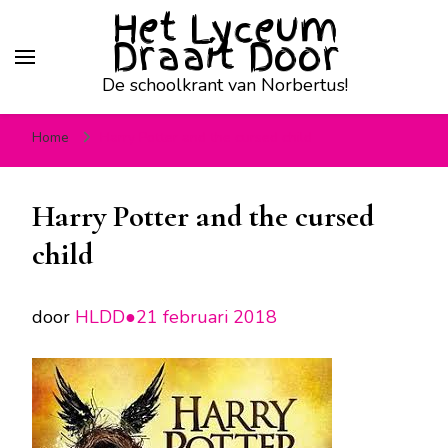
Het Lyceum
Draait Door
De schoolkrant van Norbertus!
Home
Harry Potter and the cursed child
Harry Potter and the cursed
child
door
HLDD●
21 februari 2018