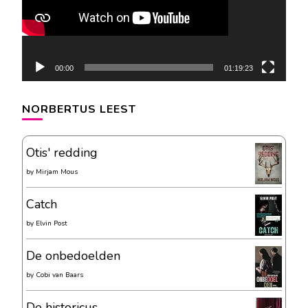
00:00
01:19:23
NORBERTUS LEEST
Otis' redding
by
Mirjam Mous
Catch
by
Elvin Post
De onbedoelden
by
Cobi van Baars
De historicus