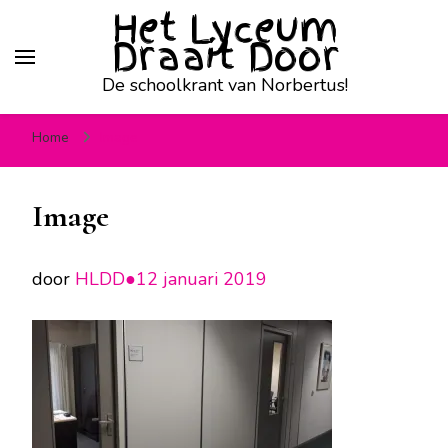
Het Lyceum
Draait Door
De schoolkrant van Norbertus!
Home
Image
Image
door
HLDD●
12 januari 2019