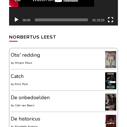
00:00
01:19:23
NORBERTUS LEEST
Otis' redding
by
Mirjam Mous
Catch
by
Elvin Post
De onbedoelden
by
Cobi van Baars
De historicus
by
Elizabeth Kostova