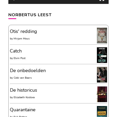
NORBERTUS LEEST
Otis' redding
by
Mirjam Mous
Catch
by
Elvin Post
De onbedoelden
by
Cobi van Baars
De historicus
by
Elizabeth Kostova
Quarantaine