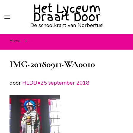
Het Lyceum
Draait Door
De schoolkrant van Norbertus!
Home
IMG-20180911-WA0010
IMG-20180911-WA0010
door
HLDD●
25 september 2018