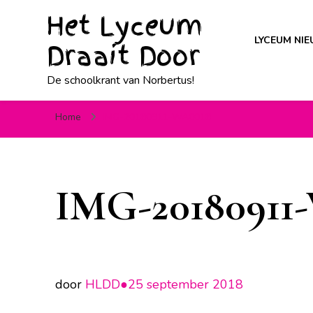
Het Lyceum
LYCEUM NI
Draait Door
De schoolkrant van Norbertus!
Home
IMG-20180911-WA0018
IMG-20180911
door
HLDD●
25 september 2018