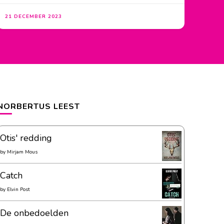
21 DECEMBER 2023
NORBERTUS LEEST
Otis' redding
by
Mirjam Mous
Catch
by
Elvin Post
De onbedoelden