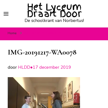
Het Lyceum
Draait Door
De schoolkrant van Norbertus!
Home
IMG-20191217-WA0078
IMG-20191217-WA0078
door
HLDD●
17 december 2019