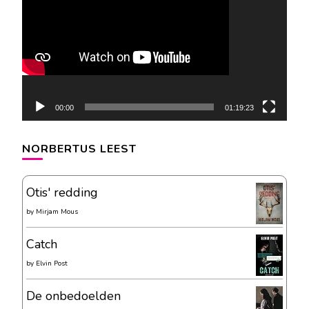
00:00
01:19:23
NORBERTUS LEEST
Otis' redding
by
Mirjam Mous
Catch
by
Elvin Post
De onbedoelden