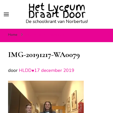
Het Lyceum
Draait Door
De schoolkrant van Norbertus!
Home
IMG-20191217-WA0079
IMG-20191217-WA0079
door
HLDD●
17 december 2019