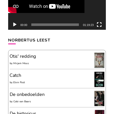
00:00
01:19:23
NORBERTUS LEEST
Otis' redding
by
Mirjam Mous
Catch
by
Elvin Post
De onbedoelden
by
Cobi van Baars
De historicus