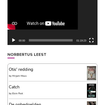
00:00
01:19:23
NORBERTUS LEEST
Otis' redding
by
Mirjam Mous
Catch
by
Elvin Post
De onbedoelden