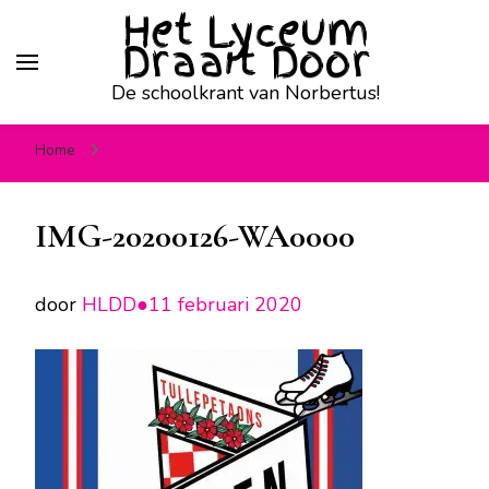
Het Lyceum
Draait Door
De schoolkrant van Norbertus!
Home
IMG-20200126-WA0000
IMG-20200126-WA0000
door
HLDD●
11 februari 2020