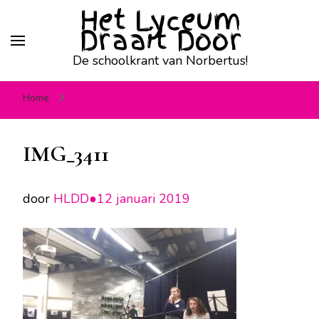
Het Lyceum
Draait Door
De schoolkrant van Norbertus!
Home
IMG_3411
IMG_3411
door
HLDD●
12 januari 2019