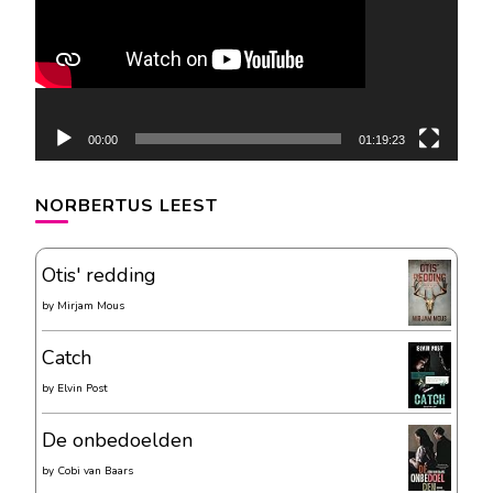
00:00
01:19:23
NORBERTUS LEEST
Otis' redding
by
Mirjam Mous
Catch
by
Elvin Post
De onbedoelden
by
Cobi van Baars