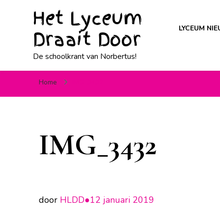
Het Lyceum
LYCEUM NI
Draait Door
De schoolkrant van Norbertus!
Home
IMG_3432
IMG_3432
door
HLDD●
12 januari 2019