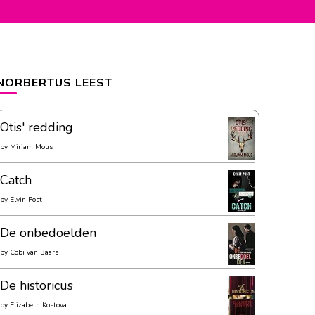
NORBERTUS LEEST
Otis' redding
by
Mirjam Mous
Catch
by
Elvin Post
De onbedoelden
by
Cobi van Baars
De historicus
by
Elizabeth Kostova