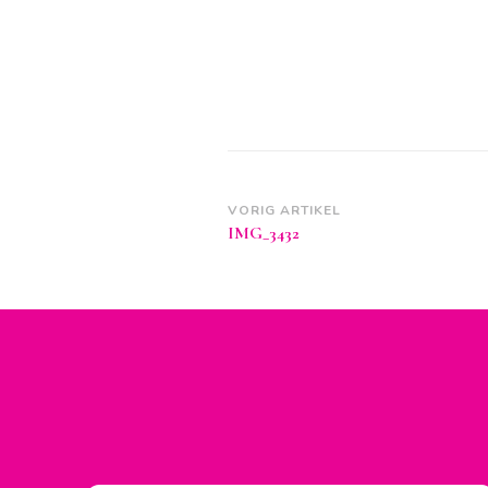
Berichtnavigatie
VORIG ARTIKEL
IMG_3432