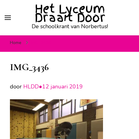
Het Lyceum
Draait Door
De schoolkrant van Norbertus!
Home
IMG_3436
IMG_3436
door
HLDD●
12 januari 2019