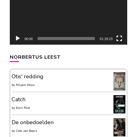
00:00
01:19:23
NORBERTUS LEEST
Otis' redding
by
Mirjam Mous
Catch
by
Elvin Post
De onbedoelden
by
Cobi van Baars