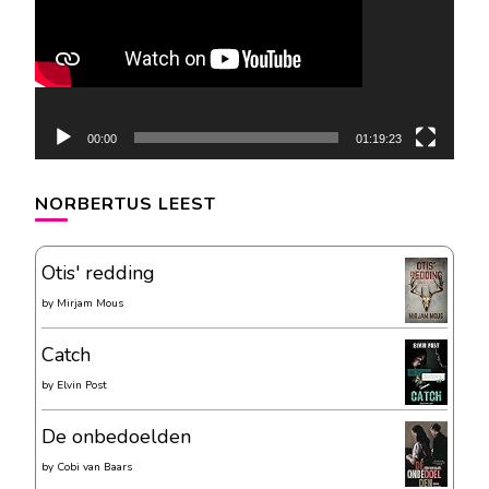
00:00
01:19:23
NORBERTUS LEEST
Otis' redding
by
Mirjam Mous
Catch
by
Elvin Post
De onbedoelden
by
Cobi van Baars