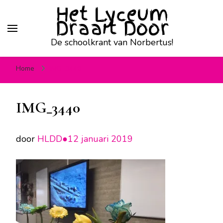
Het Lyceum
Draait Door
De schoolkrant van Norbertus!
Home
IMG_3440
IMG_3440
door
HLDD●
12 januari 2019