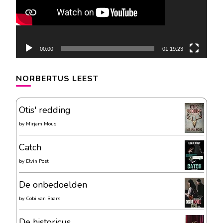
00:00
01:19:23
NORBERTUS LEEST
Otis' redding
by
Mirjam Mous
Catch
by
Elvin Post
De onbedoelden
by
Cobi van Baars
De historicus