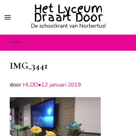
Het Lyceum
Draait Door
De schoolkrant van Norbertus!
Home
IMG_3441
IMG_3441
door
HLDD●
12 januari 2019