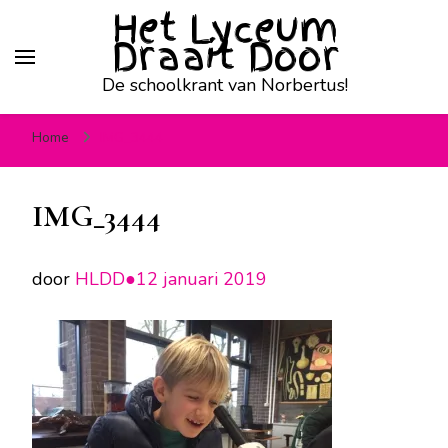
Het Lyceum
Draait Door
De schoolkrant van Norbertus!
Home
IMG_3444
IMG_3444
door
HLDD●
12 januari 2019