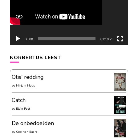
00:00
01:19:23
NORBERTUS LEEST
Otis' redding
by
Mirjam Mous
Catch
by
Elvin Post
De onbedoelden
by
Cobi van Baars