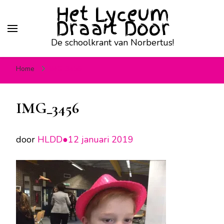
Het Lyceum
Draait Door
De schoolkrant van Norbertus!
Home
IMG_3456
IMG_3456
door
HLDD●
12 januari 2019