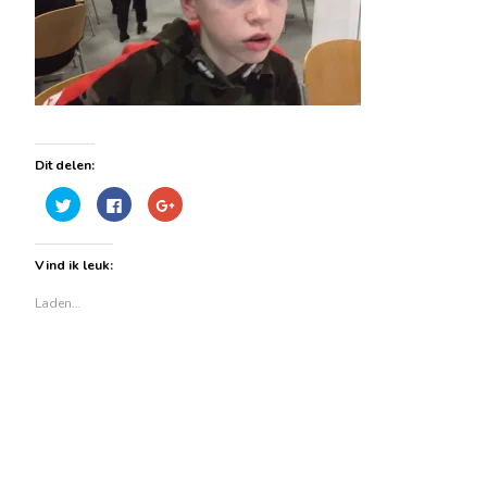
Dit delen:
Klik
Klik
Klik
om
om
om
te
te
op
delen
delen
Google+
met
op
te
Vind ik leuk:
Twitter
Facebook
delen
(Wordt
(Wordt
(Wordt
in
in
in
Laden…
een
een
een
nieuw
nieuw
nieuw
venster
venster
venster
geopend)
geopend)
geopend)