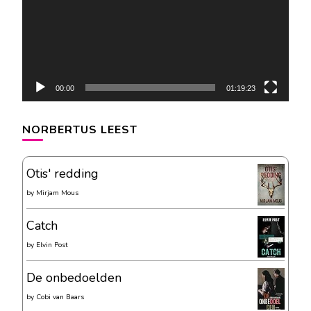
00:00
01:19:23
NORBERTUS LEEST
Otis' redding
by
Mirjam Mous
Catch
by
Elvin Post
De onbedoelden
by
Cobi van Baars