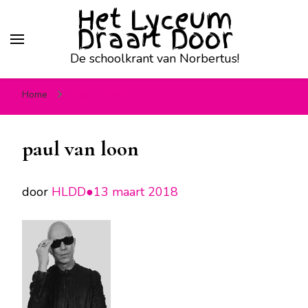
Het Lyceum
Draait Door
De schoolkrant van Norbertus!
Home
paul van loon
paul van loon
door
HLDD●
13 maart 2018