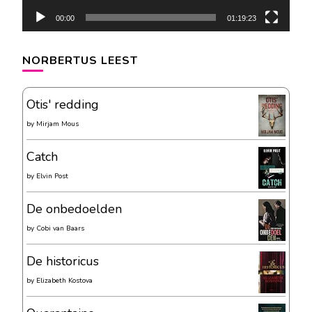
00:00
01:19:23
NORBERTUS LEEST
Otis' redding
by
Mirjam Mous
Catch
by
Elvin Post
De onbedoelden
by
Cobi van Baars
De historicus
by
Elizabeth Kostova