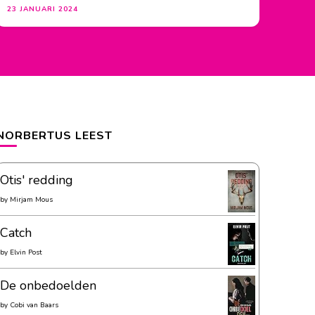
23 JANUARI 2024
NORBERTUS LEEST
Otis' redding
by
Mirjam Mous
Catch
by
Elvin Post
De onbedoelden
by
Cobi van Baars