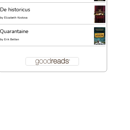
De historicus
by
Elizabeth Kostova
Quarantaine
by
Erik Betten