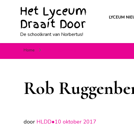
Het Lyceum
LYCEUM NI
Draait Door
De schoolkrant van Norbertus!
Home
Rob Ruggenberg
Rob Ruggenbe
door
HLDD●
10 oktober 2017