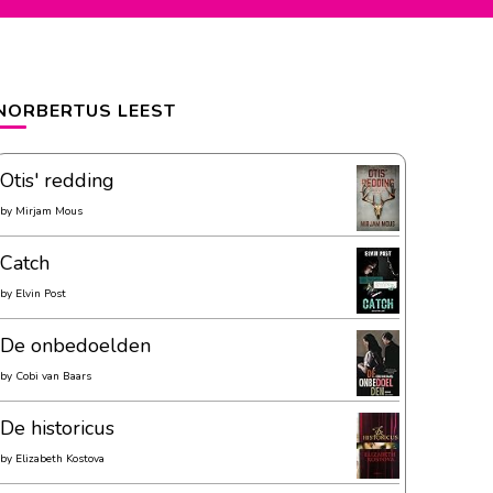
NORBERTUS LEEST
Otis' redding
by
Mirjam Mous
Catch
by
Elvin Post
De onbedoelden
by
Cobi van Baars
De historicus
by
Elizabeth Kostova