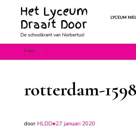
Het Lyceum
LYCEUM NI
Draait Door
De schoolkrant van Norbertus!
Home
rotterdam-1598418_1920
rotterdam-1598
door
HLDD●
27 januari 2020