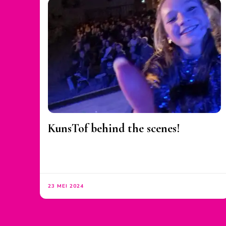
KunsTof behind the scenes!
23 MEI 2024