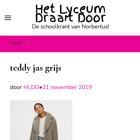
Het Lyceum
Draait Door
De schoolkrant van Norbertus!
Home
teddy jas grijs
teddy jas grijs
door
HLDD●
11 november 2019