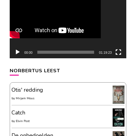
00:00
01:19:23
NORBERTUS LEEST
Otis' redding
by
Mirjam Mous
Catch
by
Elvin Post
De onbedoelden