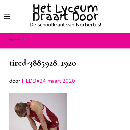
Het Lyceum
Draait Door
De schoolkrant van Norbertus!
Home
tired-3885928_1920
tired-3885928_1920
door
HLDD●
24 maart 2020