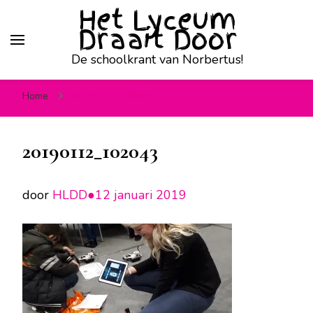
Het Lyceum
Draait Door
De schoolkrant van Norbertus!
Home
20190112_102043
20190112_102043
door
HLDD●
12 januari 2019