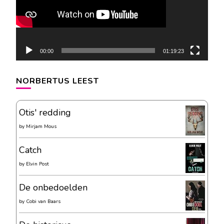
00:00
01:19:23
NORBERTUS LEEST
Otis' redding
by
Mirjam Mous
Catch
by
Elvin Post
De onbedoelden
by
Cobi van Baars