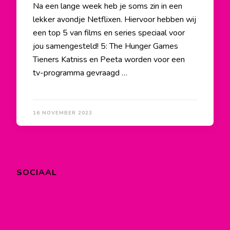
Na een lange week heb je soms zin in een
lekker avondje Netflixen. Hiervoor hebben wij
een top 5 van films en series speciaal voor
jou samengesteld! 5: The Hunger Games
Tieners Katniss en Peeta worden voor een
tv-programma gevraagd …
16 NOVEMBER 2023
SOCIAAL
Bekijk
Bekijk
Bekijk
het
het
het
profiel
profiel
profiel
van
van
van
facebook.com/lyceumdraaitdoor
instagram.com/lyceumdraaitdoor
lyceumdraaitdoor