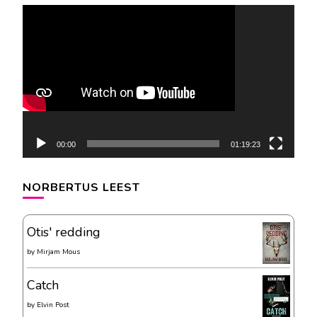
Videospeler
00:00
01:19:23
NORBERTUS LEEST
Otis' redding
by
Mirjam Mous
Catch
by
Elvin Post