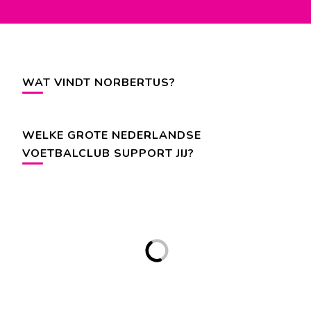
op
op
op
Facebook
Instagram
YouTube
WAT VINDT NORBERTUS?
WELKE GROTE NEDERLANDSE
VOETBALCLUB SUPPORT JIJ?