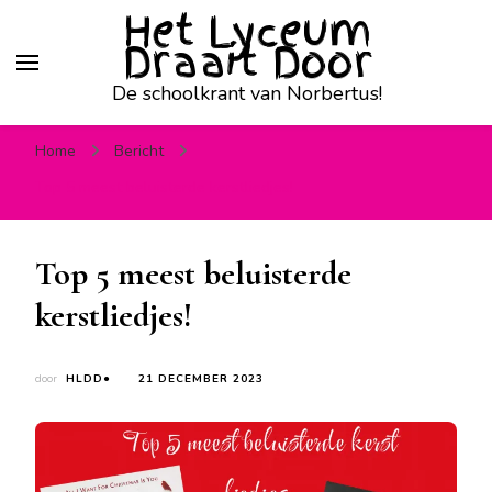
Het Lyceum
Draait Door
De schoolkrant van Norbertus!
Home
Bericht
Top 5 meest beluisterde kerstliedjes!
Top 5 meest beluisterde
kerstliedjes!
door
HLDD●
21 DECEMBER 2023