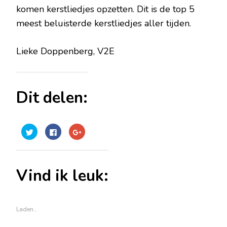
komen kerstliedjes opzetten. Dit is de top 5
meest beluisterde kerstliedjes aller tijden.
Lieke Doppenberg, V2E
Dit delen:
Klik
Klik
Klik
om
om
om
te
te
op
delen
delen
Google+
met
op
te
Twitter
Facebook
delen
(Wordt
(Wordt
(Wordt
Vind ik leuk:
in
in
in
een
een
een
nieuw
nieuw
nieuw
venster
venster
venster
geopend)
geopend)
geopend)
Laden…