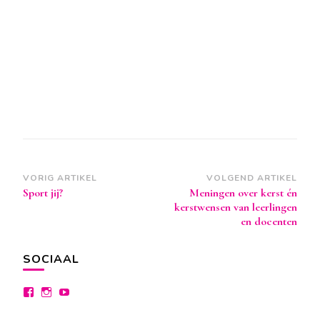
Berichtnavigatie
VORIG ARTIKEL
VOLGEND ARTIKEL
Sport jij?
Meningen over kerst én
kerstwensen van leerlingen
en docenten
SOCIAAL
Bekijk
Bekijk
Bekijk
het
het
het
profiel
profiel
profiel