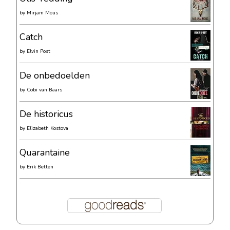
by
Mirjam Mous
Catch
by
Elvin Post
De onbedoelden
by
Cobi van Baars
De historicus
by
Elizabeth Kostova
Quarantaine
by
Erik Betten