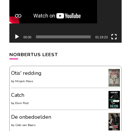
00:00
01:19:23
NORBERTUS LEEST
Otis' redding
by
Mirjam Mous
Catch
by
Elvin Post
De onbedoelden
by
Cobi van Baars