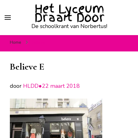
Het Lyceum
Draait Door
De schoolkrant van Norbertus!
Home
Believe E
Believe E
door
HLDD●
22 maart 2018