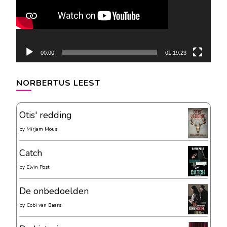
00:00
01:19:23
NORBERTUS LEEST
Otis' redding
by
Mirjam Mous
Catch
by
Elvin Post
De onbedoelden
by
Cobi van Baars