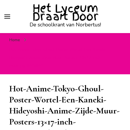
Het Lyceum
Draait Door
De schoolkrant van Norbertus!
Home
Hot-Anime-Tokyo-Ghoul-Poster-Wortel-Een-Kaneki-
Hideyoshi-Anime-Zijde-Muur-Posters-13×17-inch-
Muur.jpg_640x640
Hot-Anime-Tokyo-Ghoul-
Poster-Wortel-Een-Kaneki-
Hideyoshi-Anime-Zijde-Muur-
Posters-13×17-inch-