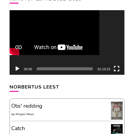
Videospeler
00:00
01:19:23
NORBERTUS LEEST
Otis' redding
by
Mirjam Mous
Catch