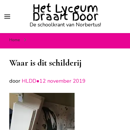
Het Lyceum
Draait Door
De schoolkrant van Norbertus!
Home
Waar is dit schilderij
Waar is dit schilderij
door
HLDD●
12 november 2019