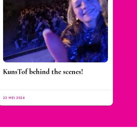
KunsTof behind the scenes!
23 MEI 2024