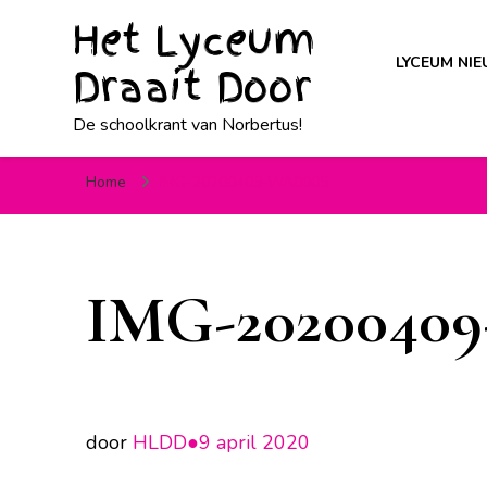
Het Lyceum
LYCEUM NI
Draait Door
De schoolkrant van Norbertus!
Home
IMG-20200409-WA0005
IMG-2020040
door
HLDD●
9 april 2020