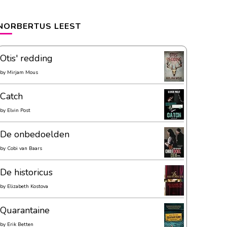
NORBERTUS LEEST
Otis' redding
by
Mirjam Mous
Catch
by
Elvin Post
De onbedoelden
by
Cobi van Baars
De historicus
by
Elizabeth Kostova
Quarantaine
by
Erik Betten