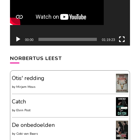
00:00
01:19:23
NORBERTUS LEEST
Otis' redding
by
Mirjam Mous
Catch
by
Elvin Post
De onbedoelden
by
Cobi van Baars