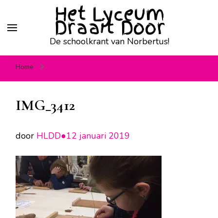
Het Lyceum
Draait Door
De schoolkrant van Norbertus!
Home
IMG_3412
IMG_3412
door
HLDD●
12 januari 2019