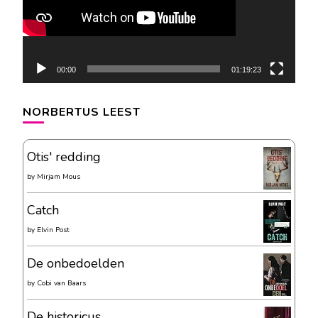
00:00
01:19:23
NORBERTUS LEEST
Otis' redding
by
Mirjam Mous
Catch
by
Elvin Post
De onbedoelden
by
Cobi van Baars
De historicus