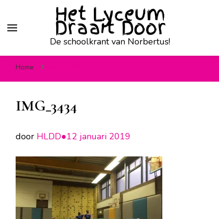
Het Lyceum
Draait Door
De schoolkrant van Norbertus!
Home
IMG_3434
IMG_3434
door
HLDD●
12 januari 2019