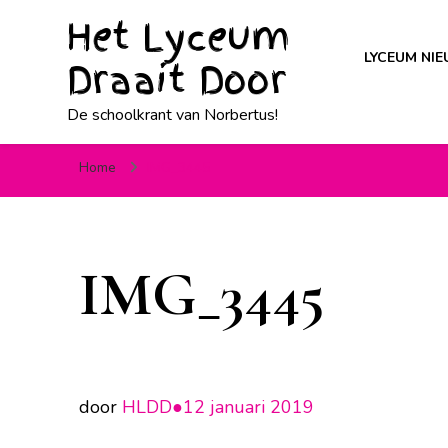
Het Lyceum
LYCEUM NI
Draait Door
De schoolkrant van Norbertus!
Home
IMG_3445
IMG_3445
door
HLDD●
12 januari 2019