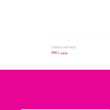
Berichtnavigatie
VORIG ARTIKEL
IMG_3445