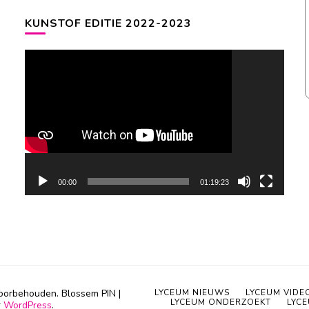
KUNSTOF EDITIE 2022-2023
Videospeler
00:00
01:19:23
 voorbehouden.
Blossem PIN |
LYCEUM NIEUWS
LYCEUM VIDE
LYCEUM ONDERZOEKT
LYC
r
WordPress
.