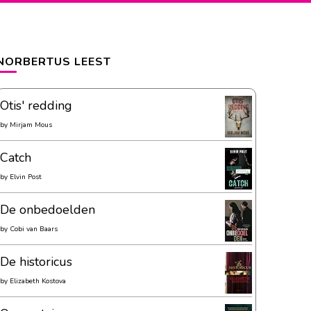
NORBERTUS LEEST
Otis' redding
by
Mirjam Mous
Catch
by
Elvin Post
De onbedoelden
by
Cobi van Baars
De historicus
by
Elizabeth Kostova