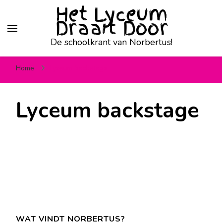
Het Lyceum
Draait Door
De schoolkrant van Norbertus!
Home
Lyceum backstage
Lyceum backstage
WAT VINDT NORBERTUS?