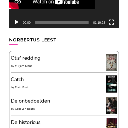
00:00
01:19:23
NORBERTUS LEEST
Otis' redding
by
Mirjam Mous
Catch
by
Elvin Post
De onbedoelden
by
Cobi van Baars
De historicus