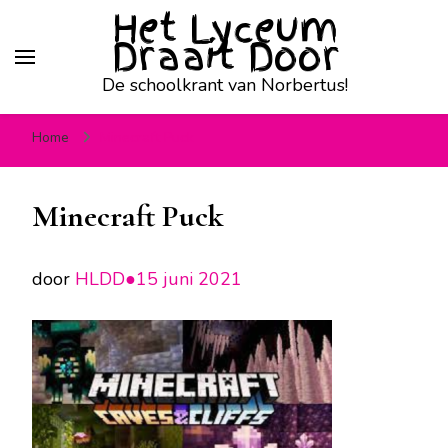
Het Lyceum
Draait Door
De schoolkrant van Norbertus!
Home
Minecraft Puck
Minecraft Puck
door
HLDD●
15 juni 2021