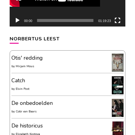
00:00
01:19:23
NORBERTUS LEEST
Otis' redding
by
Mirjam Mous
Catch
by
Elvin Post
De onbedoelden
by
Cobi van Baars
De historicus
by
Elizabeth Kostova