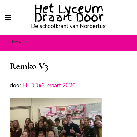
Het Lyceum
Draait Door
De schoolkrant van Norbertus!
Home
Remko V3
Remko V3
door
HLDD●
3 maart 2020