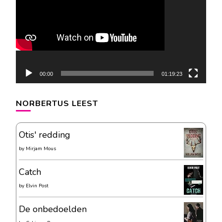
00:00
01:19:23
NORBERTUS LEEST
Otis' redding
by
Mirjam Mous
Catch
by
Elvin Post
De onbedoelden