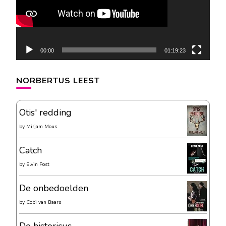
00:00
01:19:23
NORBERTUS LEEST
Otis' redding
by
Mirjam Mous
Catch
by
Elvin Post
De onbedoelden
by
Cobi van Baars