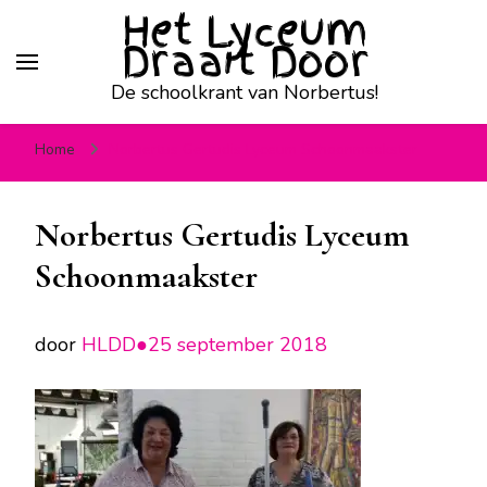
Het Lyceum
Draait Door
De schoolkrant van Norbertus!
Home
Norbertus Gertudis Lyceum Schoonmaakster
Norbertus Gertudis Lyceum
Schoonmaakster
door
HLDD●
25 september 2018