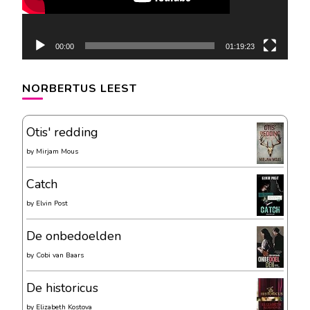
00:00
01:19:23
NORBERTUS LEEST
Otis' redding
by
Mirjam Mous
Catch
by
Elvin Post
De onbedoelden
by
Cobi van Baars
De historicus
by
Elizabeth Kostova