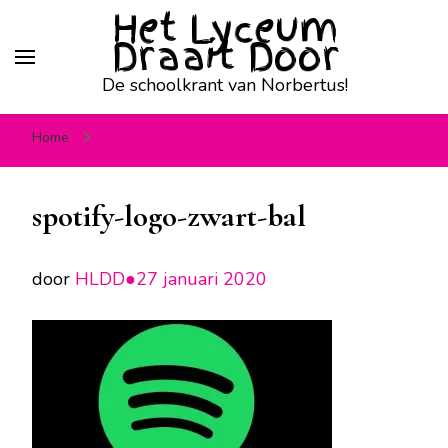
Het Lyceum
Draait Door
De schoolkrant van Norbertus!
Home
spotify-logo-zwart-bal
spotify-logo-zwart-bal
door
HLDD●
27 januari 2020