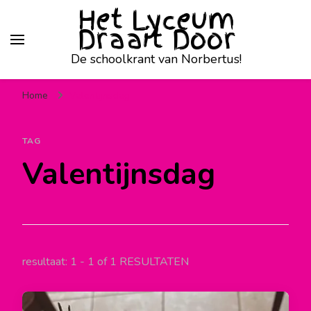
Het Lyceum
Draait Door
De schoolkrant van Norbertus!
Home
Valentijnsdag
TAG
Valentijnsdag
resultaat: 1 - 1 of 1 RESULTATEN