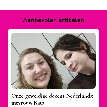
facebook.com/lyceumdraaitdoor
instagram.com/lyceumdraaitdoor
lyceumdraaitdoor
op
op
op
Facebook
Instagram
YouTube
Aanbevolen artikelen
Onze geweldige docent Nederlands:
mevrouw Kats