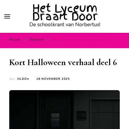
Het Lyceum
Draait Door
De schoolkrant van Norbertus!
Home
Bericht
Kort Halloween verhaal deel 6
Kort Halloween verhaal deel 6
door
HLDD●
18 NOVEMBER 2025