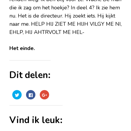
die ik zag om het hoekje? In deel 4? Ik zie hem
nu. Het is de directeur. Hij zoekt iets. Hij kijkt
naar me. HELP HIJ ZIET ME HIJH VILGY ME NI,
EHLP, HIJ AHTRVOLT ME HEL-
Het einde.
Dit delen:
Klik
Klik
Klik
om
om
om
te
te
op
delen
delen
Google+
met
op
te
Twitter
Facebook
delen
(Wordt
(Wordt
(Wordt
Vind ik leuk:
in
in
in
een
een
een
nieuw
nieuw
nieuw
venster
venster
venster