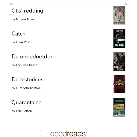
Otis' redding
by
Mirjam Mous
Catch
by
Elvin Post
De onbedoelden
by
Cobi van Baars
De historicus
by
Elizabeth Kostova
Quarantaine
by
Erik Betten