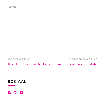
geopend)
geopend)
geopend)
Laden…
Berichtnavigatie
VORIG ARTIKEL
VOLGEND ARTIKEL
Kort Halloween verhaal deel
Kort Halloween verhaal deel
5
3
SOCIAAL
Bekijk
Bekijk
Bekijk
het
het
het
profiel
profiel
profiel
van
van
van