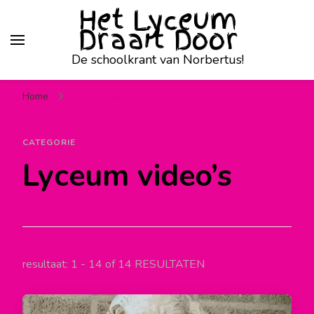
Het Lyceum
Draait Door
De schoolkrant van Norbertus!
Home
Lyceum video’s
CATEGORIE
Lyceum video’s
resultaat: 1 - 14 of 14 RESULTATEN