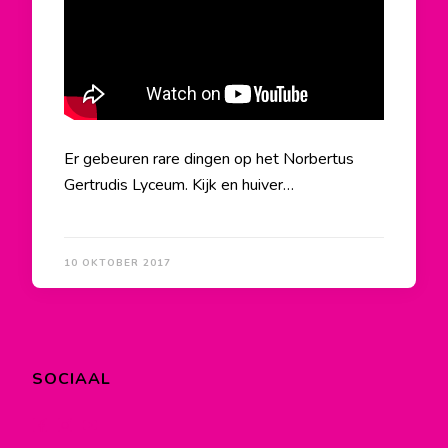
Er gebeuren rare dingen op het Norbertus
Gertrudis Lyceum. Kijk en huiver…
10 OKTOBER 2017
SOCIAAL
Bekijk
Bekijk
Bekijk
het
het
het