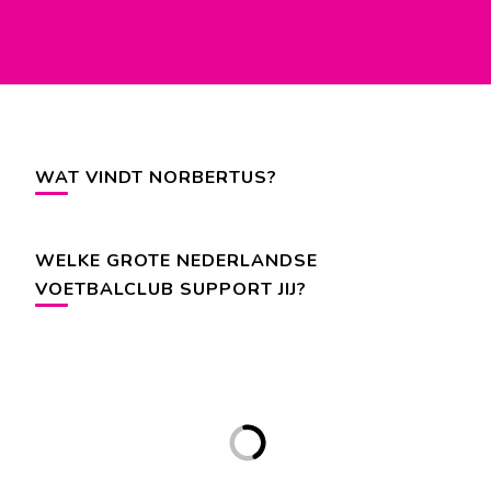
profiel
profiel
profiel
van
van
van
facebook.com/lyceumdraaitdoor
instagram.com/lyceumdraaitdoor
lyceumdraaitdoor
op
op
op
Facebook
Instagram
YouTube
WAT VINDT NORBERTUS?
WELKE GROTE NEDERLANDSE
VOETBALCLUB SUPPORT JIJ?