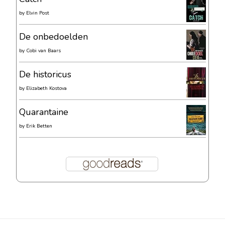
by
Elvin Post
De onbedoelden
by
Cobi van Baars
De historicus
by
Elizabeth Kostova
Quarantaine
by
Erik Betten